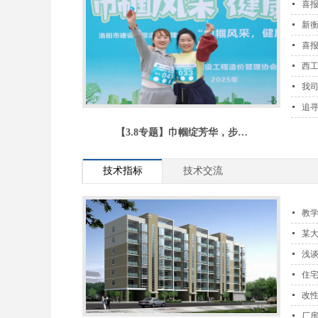
喜报
新衡
喜报
西
我
追
【3.8专题】巾帼绽芳华，步…
技术指标
技术交流
教
某
浅
住
改
厂