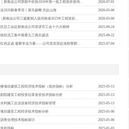
｜新衡达公司荣获中价协2026年第一批工程造价咨询…
2026-07-01
达2026新春寄语丨策马扬鞭 共赴山海
2026-03-06
 | 新衡达公司三篇案例入选河南省2025年工程造价…
2026-03-06
工区总工会赴新衡达公司宣讲市工会十六大精神
2025-09-24
司组织员工集中观看九三阅兵盛况
2025-09-22
寻红色足迹 凝聚专业力量——公司党支部赴洛阳警察…
2025-07-04
学楼项目建筑工程经济技术指标（造价指标）分析
2025-05-13
大剧院建安工程投资估算造价技术指标分析
2025-05-13
谈水利施工企业设备经济技术指标管理
2025-05-13
宅项目建安工程经济技术指标分析
2025-01-06
性沥青合理技术指标探讨
2025-01-06
房造价指标
2025-01-03