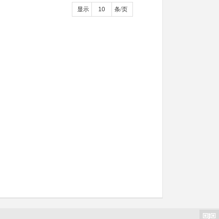
显示
条/页