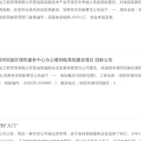
达工程管理有限公司受洛阳高新技术产业开发区丰李镇人民政府的委托，对洛阳高新
商采购，欢迎符合条件的供应商参加。现将有关采购事宜公告如下：一、项目名称：
政府采购管理部门备案编号：高新政采磋商-2019-4三、资金来源及预…
瀍河回族区便民服务中心办公楼弱电系统建设项目 招标公告
达工程管理有限公司受洛阳诚助实业发展有限责任公司委托，就洛阳市瀍河回族区便
标,现将有关招标事宜公告如下：一、项目概况与招标范围1、工程名称：洛阳市瀍河
、招标编号：XHDZB-2019009；3、建设地点：洛阳市瀍河回族区；4、…
”到“入门”
公司之前，我在一家开发公司做运营管理，由于各种原因最终还是选择了转行。今年3