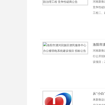
河南新衡
竞争性磋
工程二、
洛阳市
河南新衡
行公开招
设项目；2
从“小白
来新衡达