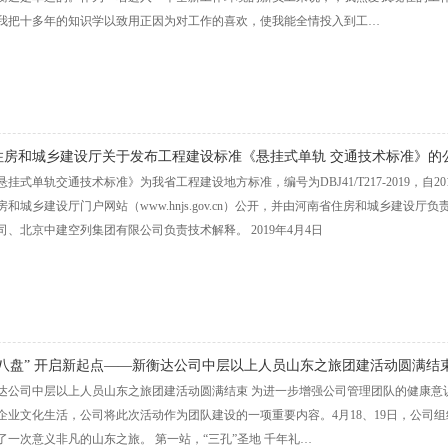
我把十多年的知识学以致用正因为对工作的喜欢，使我能全情投入到工…
住房和城乡建设厅关于发布工程建设标准《悬挂式单轨 交通技术标准》的
挂式单轨交通技术标准》为我省工程建设地方标准，编号为DBJ41/T217-2019，自2
房和城乡建设厅门户网站（www.hnjs.gov.cn）公开，并由河南省住房和城乡建设
司、北京中建空列集团有限公司负责技术解释。 2019年4月4日
十八盘” 开启新起点——新衡达公司中层以上人员山东之旅团建活动圆满结
达公司中层以上人员山东之旅团建活动圆满结束 为进一步增强公司管理团队的健康意
企业文化生活，公司将此次活动作为团队建设的一项重要内容。4月18、19日，公司组
了一次意义非凡的山东之旅。 第一站，“三孔”圣地 千年礼…