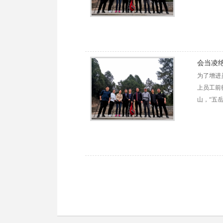
会当凌
为了增进
上员工前
山，“五