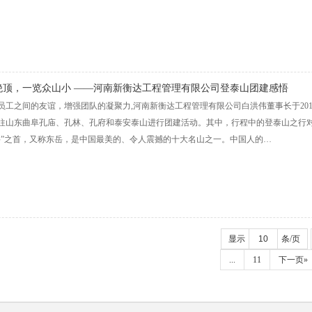
绝顶，一览众山小 ——河南新衡达工程管理有限公司登泰山团建感悟
员工之间的友谊，增强团队的凝聚力,河南新衡达工程管理有限公司白洪伟董事长于2019
往山东曲阜孔庙、孔林、孔府和泰安泰山进行团建活动。其中，行程中的登泰山之行对
岳”之首，又称东岳，是中国最美的、令人震撼的十大名山之一。中国人的…
显示
条/页
...
11
下一页»