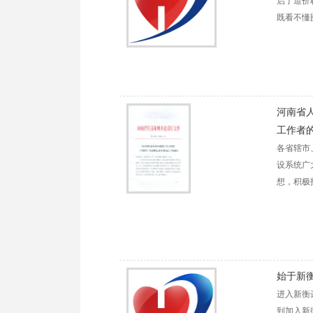
启了造价
既看不懂
河南省
工作者
各省辖市
设系统广
想，积极
始于新
进入新衡
到加入新