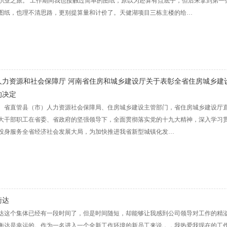
职业之旅。 工作期间我也接触过简单的图纸，原以为还算有点底子，但后来拿到第一
图纸，也理不清思路，更别提算量和计价了。天健湖项目三栋主楼的给…
人力资源和社会保障厅 河南省住房和城乡建设厅关于表彰全省住房城乡建
的决定
、省直管县（市）人力资源社会保障局、住房城乡建设主管部门，省住房城乡建设厅直
大干部职工在省委、省政府的坚强领导下，全面贯彻落实党的十九大精神，深入学习
投身服务全省经济社会发展大局，为加快推进我省新型城镇化发…
衡达
达这个集体已经有一段时间了，但是时间随短，却能够让我感到公司领导对工作的精
衡达是幸运的。作为一名进入一个全新工作环境的新员工来说，，我热爱我现在的工