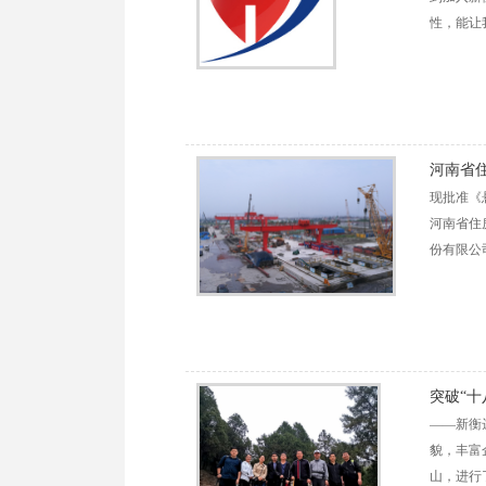
性，能让
河南省
现批准《悬
河南省住
份有限公
突破“
——新衡
貌，丰富
山，进行