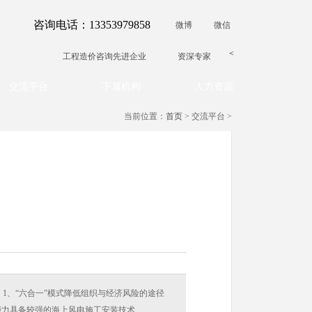
咨询电话：13353979858
微博
微信
<
工程造价咨询先进企业
资深专家
交流平台
下属机构
人力资源
当前位置：
首页
> 交流平台 >
：1、“六合一”模式降低组织与经济风险的途径
能力具备较强的海上风电施工安装技术…