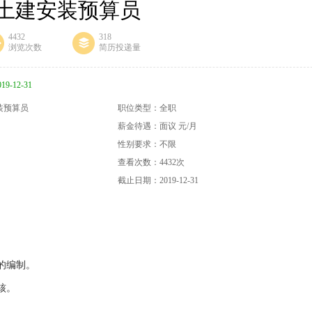
/土建安装预算员
4432
318
浏览次数
简历投递量
12-31
装预算员
职位类型：全职
薪金待遇：面议 元/月
性别要求：不限
查看次数：
4432
次
截止日期：2019-12-31
的编制。
核。
。